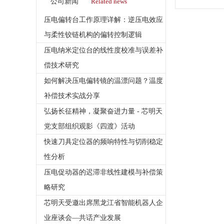
公司新闻
Related news
压电偏转台工作原理详解：逆压电效应
与柔性铰链机构的偏转控制逻辑
压电纳米定位台的线性度校准与误差补
偿技术研究
如何解决压电偏转镜的温漂问题？温度
补偿技术实战分享
弘扬长征精神，凝聚奋进力量 - 芯明天
党支部组织观影《四渡》活动
快速刀具定位器的频响特性与切削稳定
性分析
压电促动器的迟滞非线性建模与补偿策
略研究
芯明天受邀出席黑龙江省智能机器人企
业座谈会—共话产业发展