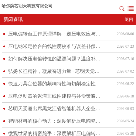
哈尔滨芯明天科技有限公司
新闻资讯
返回
压电偏转台工作原理详解：逆压电效应与柔性铰链机构的偏转控制逻辑
2026-08-06
压电纳米定位台的线性度校准与误差补偿技术研究
2026-07-23
如何解决压电偏转镜的温漂问题？温度补偿技术实战分享
2026-07-16
弘扬长征精神，凝聚奋进力量 - 芯明天党支部组织观影《四渡》活动
2026-07-02
快速刀具定位器的频响特性与切削稳定性分析
2026-06-22
压电促动器的迟滞非线性建模与补偿策略研究
2026-06-18
芯明天受邀出席黑龙江省智能机器人企业座谈会—共话产业发展
2026-06-03
智能材料的核心动力：深度解析压电陶瓷的逆压电效应与高压驱动操作
2026-05-24
微观世界的精密舵手：深度解析压电偏转台的角度调节机制与实操维护
2026-05-20