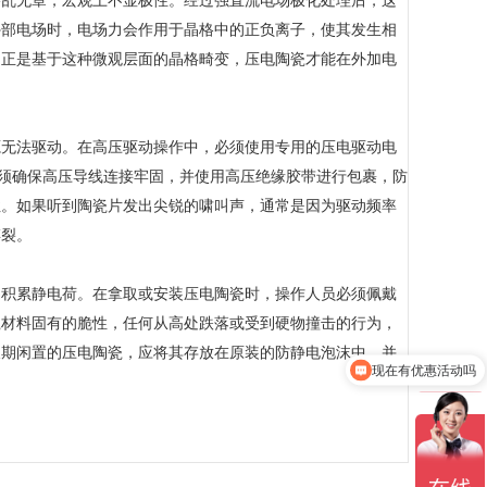
乱无章，宏观上不显极性。经过强直流电场极化处理后，这
外部电场时，电场力会作用于晶格中的正负离子，使其发生相
。正是基于这种微观层面的晶格畸变，压电陶瓷才能在外加电
无法驱动。在高压驱动操作中，必须使用专用的压电驱动电
必须确保高压导线连接牢固，并使用高压绝缘胶带进行包裹，防
性。如果听到陶瓷片发出尖锐的啸叫声，通常是因为驱动频率
碎裂。
易积累静电荷。在拿取或安装压电陶瓷时，操作人员必须佩戴
瓷材料固有的脆性，任何从高处跌落或受到硬物撞击的行为，
长期闲置的压电陶瓷，应将其存放在原装的防静电泡沫中，并
现在有优惠活动吗