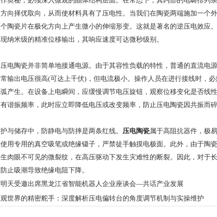
奥秘，必须深入微观的晶体结构层面。在常态下，其内部的电畴排列杂
场方向择优取向，从而使材料具有了压电性。当我们在陶瓷两端施加一个
整个陶瓷片在极化方向上产生微小的伸缩形变。这就是著名的逆压电效应
实现纳米级的精准位移输出，其响应速度可达微秒级别。
电陶瓷并非简单地接通电源。由于其容性负载的特性，普通的直流电源
常输出电压很高(可达上千伏)，但电流极小。操作人员在进行接线时，
电弧产生。在设备上电瞬间，应缓慢调节电压旋钮，观察位移变化是否线
固有谐振频率，此时应立即降低电压或改变频率，防止压电陶瓷因共振而
与储存中，防静电与防摔是两条红线。
压电陶瓷
属于高阻抗器件，极
并使用专用的真空吸笔或绝缘镊子，严禁徒手触摸电极面。此外，由于陶
产生肉眼不可见的微裂纹，在高压驱动下发生灾难性的断裂。因此，对于
，防止吸潮导致绝缘电阻下降。
芯明天受邀出席黑龙江省智能机器人企业座谈会—共话产业发展
微观世界的精密舵手：深度解析压电偏转台的角度调节机制与实操维护