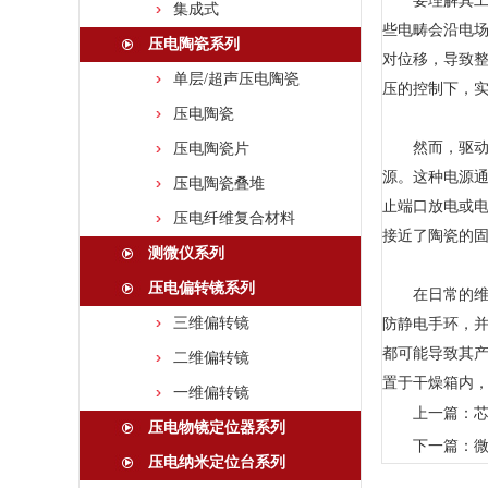
要理解其工作
集成式
些电畴会沿电
压电陶瓷系列
对位移，导致
单层/超声压电陶瓷
压的控制下，
压电陶瓷
然而，驱动压
压电陶瓷片
源。这种电源通
压电陶瓷叠堆
止端口放电或
压电纤维复合材料
接近了陶瓷的
测微仪系列
压电偏转镜系列
在日常的维护
三维偏转镜
防静电手环，
都可能导致其
二维偏转镜
置于干燥箱内
一维偏转镜
上一篇：
压电物镜定位器系列
下一篇：
压电纳米定位台系列