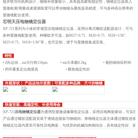
链并联导向机构设计，物镜补偿量较小，具有超高聚焦稳定性，物镜定位器装入
显微检测/测量或者观测装置可以带动物镜头聚焦提高精度，可与多种高分辨率的
显微镜配合使用。
芯明天压电物镜定位器
XP-721系列为小体积常规型压电物镜定位器，采用分离式螺纹适配器设计，可与
多种显微镜配套使用。种螺纹牙可选，如M27×0.75、M26×0.75、M26×1/36"、
M25×0.75、W0.8×1/36"等，也可定制，便于与显微镜集成安装。
特性
• Z向运动，zui大行程110μm
• zui大承载0.2kg
• 毫秒级响应时间
• 闭环重复定位精度高
• 聚焦稳定性好
外观形状
产品运动示意图
可装配多种品牌、尺寸的物镜
快速安装、高稳定性、长使用寿命
XP-721
压电物镜定位器
为通用型显微成像聚焦定位器，采用压电陶瓷驱动，可实现的
产品通过螺纹适配器安装于透镜连接架与物镜间。将物镜定位器主体通过螺纹连接
物镜定位器内置高可靠性压电陶瓷，与优异的机械结构相结合，具有稳定性好、使