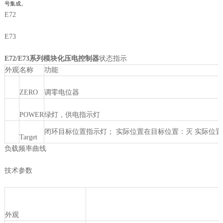
号集成。
E72
E73
E72/E73系列模块化压电控制器
状态指示
外观
名称
功能
ZERO
调零电位器
POWER
绿灯，供电指示灯
闭环目标位置指示灯； 实际位置在目标位置：灭 实际位
Target
负载频率曲线
技术参数
外观