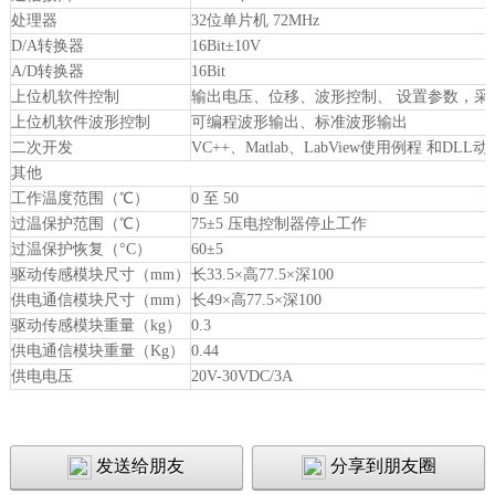
处理器
32位单片机 72MHz
D/A转换器
16Bit±10V
A/D转换器
16Bit
上位机软件控制
输出电压、位移、波形控制、 设置参数，采
上位机软件波形控制
可编程波形输出、标准波形输出
二次开发
VC++、Matlab、LabView使用例程 和DL
其他
工作温度范围（℃）
0 至 50
过温保护范围（℃）
75±5 压电控制器停止工作
过温保护恢复（°C）
60±5
驱动传感模块尺寸（mm）
长33.5×高77.5×深100
供电通信模块尺寸（mm）
长49×高77.5×深100
驱动传感模块重量（kg）
0.3
供电通信模块重量（Kg）
0.44
供电电压
20V-30VDC/3A
发送给朋友
分享到朋友圈