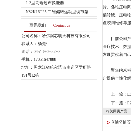
1-3型高端超声换能器
片、叠堆压电陶
N82K16T25 二维偏转运动型调节架
偏转镜、压电物
点胶阀维修等
联系我们
Contact us
公司名称：哈尔滨芯明天科技有限公司
目前公司产品
联系人：杨先生
医疗技术、数据
固话：0451-86268790
发展贡献着自
手机：17051647888
地址：黑龙江省哈尔滨市南岗区学府路
聚焦纳米科技
191号I2栋
户提供个性化
上一篇：
E
下一篇：
P
相关同类产品：
X轴/Z轴