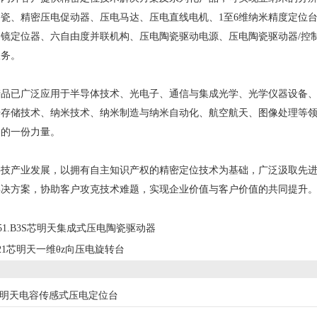
瓷、精密压电促动器、压电马达、压电直线电机、1至6维纳米精度定位台/扫
镜定位器、六自由度并联机构、压电陶瓷驱动电源、压电陶瓷驱动器/控制
服务。
已广泛应用于半导体技术、光电子、通信与集成光学、光学仪器设备、
存储技术、纳米技术、纳米制造与纳米自动化、航空航天、图像处理等领
己的一份力量。
产业发展，以拥有自主知识产权的精密定位技术为基础，广泛汲取先进
解决方案，协助客户攻克技术难题，实现企业价值与客户价值的共同提升
51.B3S芯明天集成式压电陶瓷驱动器
21芯明天一维θz向压电旋转台
芯明天电容传感式压电定位台