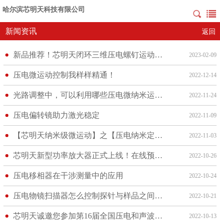
哈尔滨芯明天科技有限公司
新闻资讯
返回
新品推荐！芯明天闭环三维压电螺钉运动平台
2023-02-09
压电微运动控制我样样精通！
2022-12-14
光路调整中，可以利用哪些压电微纳米运动产品工具？
2022-11-24
压电偏转镜助力激光稳定
2022-11-09
【芯明天纳米级微运动】之【压电纳米定位台】
2022-11-03
芯明天新型功率放大器正式上线！在线预约登记试用！
2022-10-26
压电移相器在干涉测量中的应用
2022-10-24
压电物镜扫描器怎么控制探针与样品之间的距离？
2022-10-21
芯明天诚邀您参加第16届全国压电和声波理论及器件应用研讨会！
2022-10-13