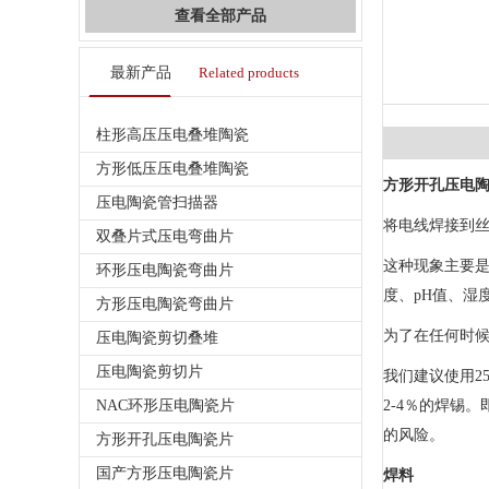
查看全部产品
最新产品
Related products
柱形高压压电叠堆陶瓷
方形低压压电叠堆陶瓷
方形开孔压电
压电陶瓷管扫描器
将电线焊接到
双叠片式压电弯曲片
这种现象主要
环形压电陶瓷弯曲片
度、pH值、湿
方形压电陶瓷弯曲片
为了在任何时
压电陶瓷剪切叠堆
压电陶瓷剪切片
我们建议使用2
NAC环形压电陶瓷片
2-4％的焊锡
的风险。
方形开孔压电陶瓷片
国产方形压电陶瓷片
焊料