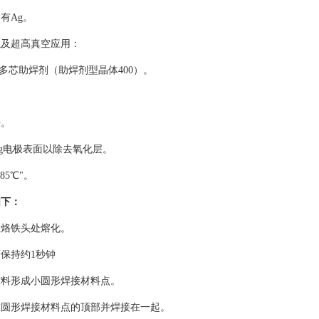
有Ag。
以及超高真空应用：
铜与多芯助焊剂（助焊剂型晶体400）。
好。
g电极表面以除去氧化层。
85℃"。
如下：
在烙铁头处熔化。
保持约1秒钟
材料形成小圆形焊接材料点。
在圆形焊接材料点的顶部并焊接在一起。