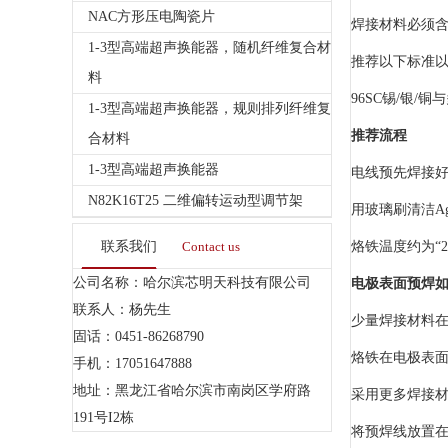
NAC方形压电陶瓷片
焊接材料必须含
1-3型高端超声换能器，随机纤维复合材
推荐以下标准
料
96SC锡/银/
1-3型高端超声换能器，规则排列纤维复
推荐流程
合材料
1-3型高端超声换能器
电线预先焊接
N82K16T25 二维偏转运动型调节架
用玻璃刷清洁A
联系我们
Contact us
烙铁温度约为“2
公司名称：哈尔滨芯明天科技有限公司
电极表面预焊
联系人：杨先生
少量焊接材料
固话：0451-86268790
烙铁在电极表面
手机：17051647888
地址：黑龙江省哈尔滨市南岗区学府路
采用更多焊接
191号I2栋
将预焊线放置