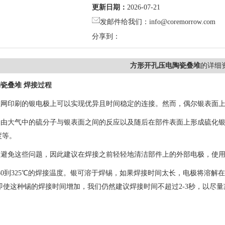
更新日期：
2026-07-21
发邮件给我们：info@coremorrow.com
分享到：
方形开孔压电陶瓷叠堆
的详细
陶瓷叠堆
焊接过程
丝网印刷的银电极上可以实现优异且时间稳定的连接。然而，偶尔银表面
是由大气中的硫分子与银表面之间的反应以及随后在部件表面上形成硫化
度等。
候避免这些问题，因此建议在焊接之前轻轻地清洁部件上的外部电极，使
50到325℃的焊接温度。银可溶于焊锡，如果焊接时间太长，电极将溶
。即使这种锡的焊接时间增加，我们仍然建议焊接时间不超过2-3秒，以