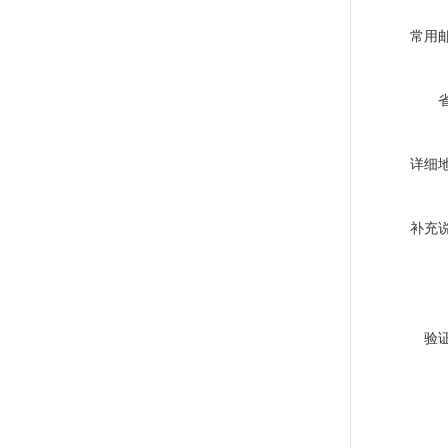
常用
详细
补充
验