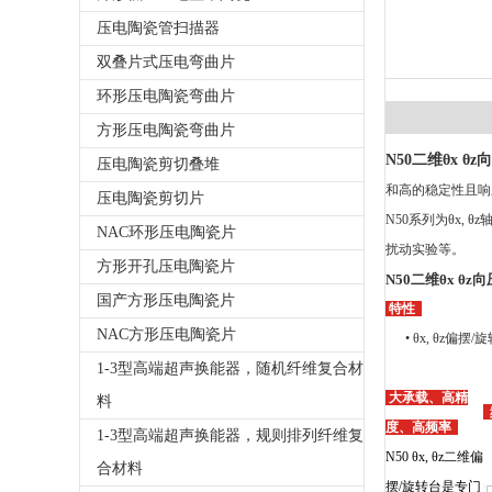
压电陶瓷管扫描器
双叠片式压电弯曲片
环形压电陶瓷弯曲片
方形压电陶瓷弯曲片
N50二维θx θz
压电陶瓷剪切叠堆
和高的稳定性且响
压电陶瓷剪切片
N50系列为θx,
NAC环形压电陶瓷片
扰动实验等。
方形开孔压电陶瓷片
N50二维θx θz
国产方形压电陶瓷片
特性
NAC方形压电陶瓷片
• θx, θz
1-3型高端超声换能器，随机纤维复合材
大承载、高精
料
度、高频率
1-3型高端超声换能器，规则排列纤维复
N50 θx, θz二维偏
合材料
摆/旋转台是专门