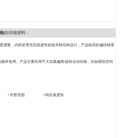
价格
的详细资料：
角度调整，内部采用无回差柔性铰链并联结构设计，产品较高的偏转精度
0kg负载高频率使用。产品主要应用于大负载偏摆/旋转运动实验，比如模拟空间
 外形坚固 • 响应速度快