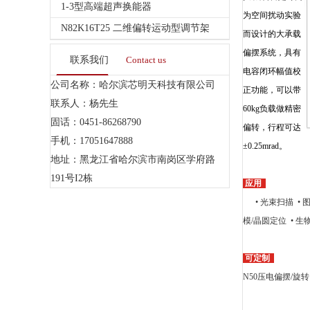
1-3型高端超声换能器
为空间扰动实验
N82K16T25 二维偏转运动型调节架
而设计的大承载
偏摆系统，具有
联系我们
Contact us
电容闭环幅值校
公司名称：哈尔滨芯明天科技有限公司
正功能，可以带
联系人：杨先生
60kg负载做精密
固话：0451-86268790
偏转，行程可达
手机：17051647888
±0.25mrad。
地址：黑龙江省哈尔滨市南岗区学府路
191号I2栋
应用
• 光束扫描 • 
模/晶圆定位 • 生
可定制
N50压电偏摆/旋