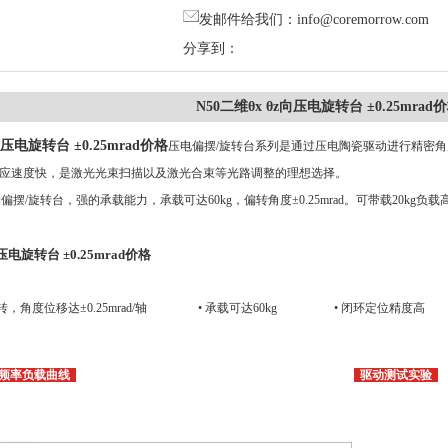
发邮件给我们：info@coremorrow.com
分享到：
N50二维θx θz向压电旋转台 ±0.25mrad
向压电旋转台 ±0.25mrad价格
压电偏摆/旋转台系列是通过压电陶瓷驱动进行精密
应速度快，是激光光束扫描以及激光合束等光路调整的理想选择。
 θz轴偏摆/旋转台，强的承载能力，承载可达60kg，偏转角度±0.25mrad。可带载2
向压电旋转台 ±0.25mrad价格
偏摆/旋转，角度位移达±0.25mrad/轴
• 承载可达60kg • 闭环定位精度高
•
频率负载曲线
驱动测试实验