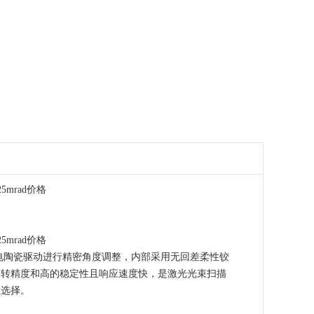
25mrad价格
25mrad价格
电陶瓷驱动进行精密角度调整，内部采用无回差柔性铰
偏转精度和高的稳定性且响应速度快，是激光光束扫描
想选择。