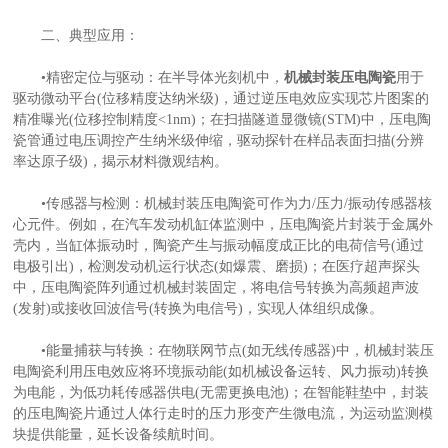
二、典型应用：
•精密定位与驱动：在半导体光刻机中，
机械封装压电陶瓷
用于
驱动微动平台(位移精度达纳米级)，通过逆压电效应实现芯片图案的
精准曝光(位移控制精度<1nm)；在扫描隧道显微镜(STM)中，压电陶
瓷管通过电压调控产生纳米级伸缩，驱动探针在样品表面扫描(分辨
率达原子级)，揭示材料微观结构。
•传感器与检测：机械封装压电陶瓷可作为力/压力/振动传感器核
心元件。例如，在汽车发动机缸体监测中，压电陶瓷片封装于金属外
壳内，当缸体振动时，陶瓷产生与振动幅度成正比的电荷信号(通过
电极引出)，检测发动机运行状态(如爆震、磨损)；在医疗超声探头
中，压电陶瓷阵列通过机械封装固定，将电信号转换为高频超声波
(发射)或接收回波信号(转换为电信号)，实现人体组织成像。
•能量捕获与转换：在物联网节点(如无线传感器)中，机械封装压
电陶瓷利用压电效应将环境振动能(如机械设备运转、风力振动)转换
为电能，为低功耗传感器供电(无需更换电池)；在智能鞋垫中，封装
的压电陶瓷片通过人体行走时的压力形变产生微电流，为运动监测模
块提供能量，延长设备续航时间。