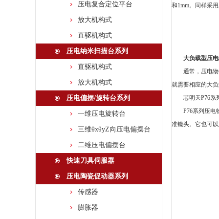
压电复合定位平台
和1mm。同样采
放大机构式
直驱机构式
压电纳米扫描台系列
大负载型压电
直驱机构式
通常，压电物
放大机构式
就需要相应的大负
压电偏摆/旋转台系列
芯明天
P76
P76系列压
一维压电旋转台
准镜头。它也可以
三维θxθyZ向压电偏摆台
二维压电偏摆台
快速刀具伺服器
压电陶瓷促动器系列
传感器
膨胀器