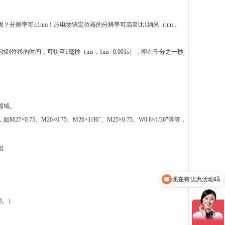
呢？分辨率可
≤1nm！压电物镜定位器的分辨率可高至比1纳米（nm，
动到
位移的时间，可快至1毫秒（ms，1ms=0.001s），即在千分之一秒
领域。
，如
M27×0.75、M26×0.75、M26×1/36"、M25×0.75、W0.8×1/36"等等，
现在有优惠活动吗
联系方式
用。）