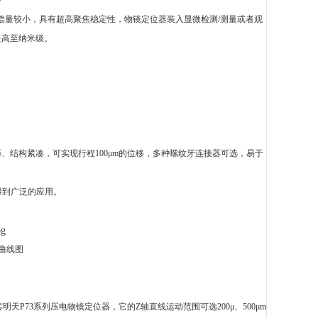
？
偿量较小，具有超高聚焦稳定性，物镜定位器装入显微检测
/测量或者观
提高至纳米级。
巧、结构紧凑，可实现行程100μm的位移，多种螺纹牙连接器可选，易于
域得到广泛的应用。
曲线图
明天P73系列压电物镜定位器，它的Z轴直线运动范围可选200μ、500μm