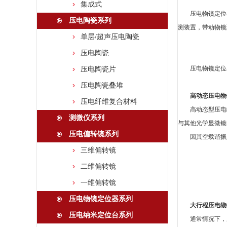
集成式
压电物镜定位
压电陶瓷系列
测装置，带动物镜
单层/超声压电陶瓷
压电陶瓷
压电物镜定位
压电陶瓷片
压电陶瓷叠堆
高动态压电物
压电纤维复合材料
高动态型压电
测微仪系列
与其他光学显微镜
压电偏转镜系列
因其空载谐振
三维偏转镜
二维偏转镜
一维偏转镜
压电物镜定位器系列
大行程压电物
压电纳米定位台系列
通常情况下，