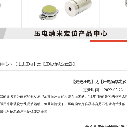
闻中心
> 【走进压电】之【压电物镜定位器】
【走进压电】之【压电物镜定位
更新时间： 2022-05-26
器
的命名实际由它的驱动原理及
其
应用目的相结合而来的。
“压电”指的是它的驱动原
即用来
带
载
物镜头调节
运动。但通常情况下，压电
物镜定位器
本身是不
包
含有镜头
的
器也常被称作压电物镜驱动器等。