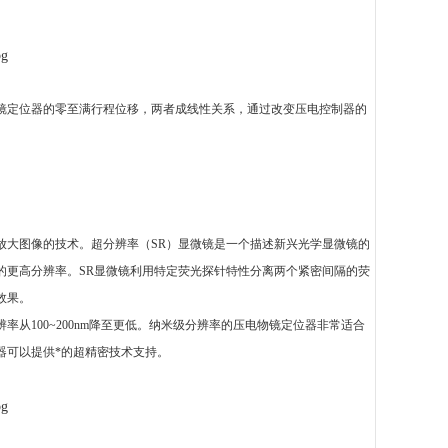
镜定位器的零至满行程位移，两者成线性关系，通过改变压电控制器的
放大图像的技术。超分辨率（
SR）显微镜是一个描述新兴光学显微镜的
的更高分辨率。SR显微镜利用特定荧光探针特性分离两个紧密间隔的荧
效果。
辨率从
100~200nm降至更低。纳米级分辨率的压电物镜定位器非常适合
器可以提供*的超精密技术支持。