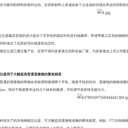
光与被切割材料的相对运动，在切割材料上形成
由多个点连成的
切缝从而达到切割的
定位器
极其坚固的设计提供了非常快的稳定时间及扫描频率，即使带载几百克的物镜
同时保证了优异的导向精度和动态性。
镜定位器已通过量产化，应用于国内多家激光切割设备厂家，为多家激光上市公司配
位器用于大幅提高普通显微镜的聚焦精度
普通的显微镜的两侧会有粗调和微调两个手轮，随着手轮的转动，显微镜的物镜或载
m，即2μm。而对于精度要求达到几个纳米的微调，手轮调节就变得无能为力。
科技生产的压电物镜定位器，可大幅提高显微镜成像的聚焦精度。例如，
P72压电