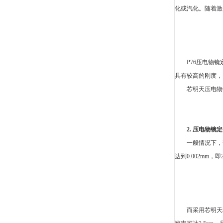
化或汽化。随着激
P76
压电物镜
具有较高的刚度，
芯明天压电物
2.
压电物镜定
一般情况下，
达到
0.002m
而采用芯明天