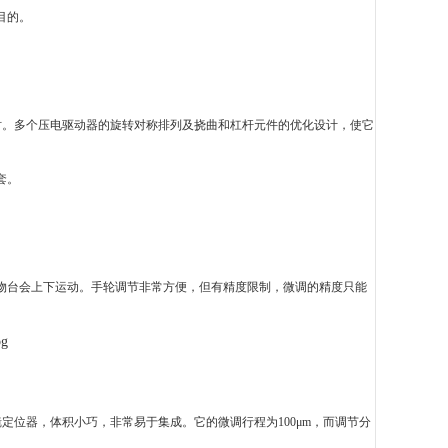
目的。
时。多个压电驱动器的旋转对称排列及挠曲和杠杆元件的优化设计，使它
套。
物台会上下运动。手轮调节非常方便，但有精度限制，微调的精度只能
物镜定位器，体积小巧，非常易于集成。它的微调行程为100μm，而调节分