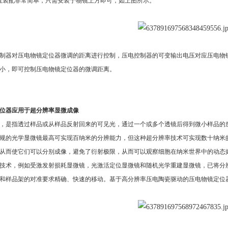
m，且装配非常简单，只需安装于物镜上方即可，如上图所示。
制器对压电物镜定位器微调的距离进行控制，压电控制器的可变输出电压对应压电物
小，即可控制压电物镜定位器的微调距离。
位器应用于超分辨率显微成像
，是指透过样品或从样品反射回来的可见光，通过一个或多个透镜后得到微小样品的
规的光学显微镜最高可实现百纳米的分辨能力，但这种超分辨率技术可实现数十纳米
从而使它们可以分别成像，避免了衍射极限，从而可以观察细胞在纳米世界中的动态
技术，例如受激发射损耗显微镜，光激活定位显微镜和随机光学重建显微镜，已将分
和样品架的对准要求精确、快速的移动。基于高分辨率压电陶瓷驱动的压电物镜定位