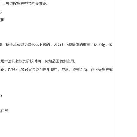
计，可适配多种型号的显微镜。
范围
镜，这个承载能力是远远不够的，因为工业型物镜的重量可达500g，这
应用中达到超快的阶跃时间，例如晶圆切割应用。
物镜。P76压电物镜定位器可匹配蔡司、尼康、奥林巴斯、徕卡等多种标
载曲线