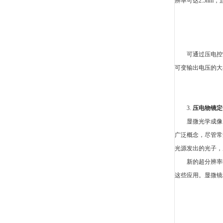
辨率可达2.5n
可通过压电控
可变输出电压的大
3.
压电物镜定
显微光学成像
广泛概念，尽管常
光源发出的光子，
新的超分辨率
这些应用。显微镜