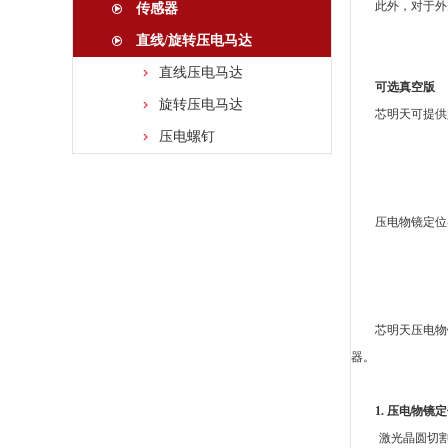
此外，对于外
传感器
直线/旋转压电马达
直线压电马达
可选真空版
旋转压电马达
芯明天可提供
压电螺钉
压电物镜定位
芯明天压电物
器
。
1.
压电物镜定
激光晶圆切