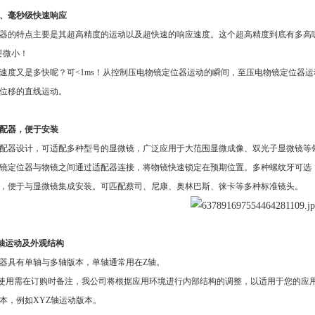
、毫秒级快速响应
器的特点主要是其超高精度的运动以及超快速的响应速度。这个超高精度到底有多高
还要微小！
速度又是多快呢？可<1ms！从控制压电物镜定位器运动的瞬间，至压电物镜定位器运
位移的直线运动。
配器，便于安装
配器设计，可适配多种型号的显微镜，广泛应用于大范围显微成像、双光子显微镜等
镜定位器与物镜之间通过适配器连接，将物镜快速锁定在预期位置。多种螺纹牙可选
，便于与显微镜集成安装。可匹配蔡司、尼康、奥林巴斯、徕卡等多种标准镜头。
轴运动及外观结构
器具有单轴与多轴版本，单轴通常用在
Z轴。
使用需在订购时备注，我公司将根据应用环境进行内部结构的调整，以适用于您的应
本，例如
XYZ轴运动版本。