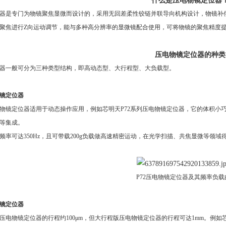
什么是压电
物镜定位器
器是专门为物镜聚焦显微而设计的，采用无回差柔性铰链并联导向机构设计，物镜补
聚焦进行Z向运动调节，能与多种高分辨率的显微镜配合使用，可将物镜的聚焦精度
压电物镜定位器
的种类
器一般可分为三种类型结构，即高动态型、大行程型、大负载型。
镜定位器
物镜定位器适用于动态操作应用，例如芯明天
P72系列压电物镜定位器，它的体积小
等集成。
频率可达
350Hz，且可带载200g负载做高速精密运动，在光学扫描、共焦显微等领
P72压电物镜定位器及其频率负载
镜定位器
压电物镜定位器的行程约
100μm，但大行程版压电物镜定位器的行程可达1mm。例如芯