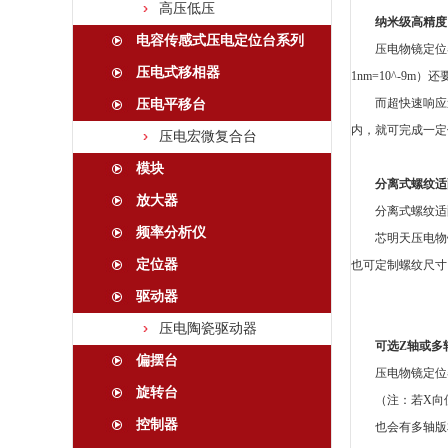
高压低压
纳米级高精度
电容传感式压电定位台系列
压电物镜定位
压电式移相器
1nm=10^-9m）
而超快速响应
压电平移台
内，就可完成一定
压电宏微复合台
模块
分离式螺纹适
放大器
分离式螺纹适
频率分析仪
芯明天压电物
定位器
也可定制螺纹尺寸
驱动器
压电陶瓷驱动器
可选
Z轴或多
偏摆台
压电物镜定位
旋转台
（注：若
X向
控制器
也会有多轴版