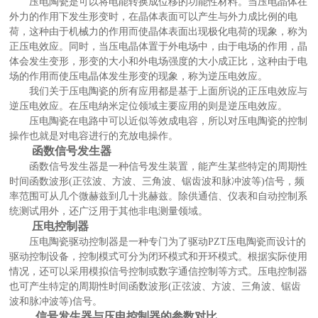
压电陶瓷是可以将电能转换成位移的功能性材料。当压电晶体在
外力的作用下发生形变时，在晶体表面可以产生与外力成比例的电
荷，这种由于机械力的作用而使晶体表面出现极化电荷的现象，称为
正压电效应。同时，当压电晶体置于外电场中，由于电场的作用，晶
体会发生变形，形变的大小和外电场强度的大小成正比，这种由于电
场的作用而使压电晶体发生形变的现象，称为逆压电效应。
我们关于压电陶瓷的所有应用都是基于上面所说的正压电效应与
逆压电效应。在压电纳米定位领域主要应用的则是逆压电效应。
压电陶瓷在电路中可以近似等效成电容，所以对压电陶瓷的控制
操作也就是对电容进行的充放电操作。
函数信号发生器
函数信号发生器是一种信号发生装置，能产生某些特定的周期性
时间函数波形
(正弦波、方波、三角波、锯齿波和脉冲波等)信号，频
率范围可从几个微赫兹到几十兆赫兹。除供通信、仪表和
自动控制系
统
测试用外，还广泛用于其他非电测量领域。
压电控制器
压电陶瓷驱动控制器是一种专门为了驱动
PZT压电陶瓷而设计的
驱动控制设备，控制模式可分为闭环模式和开环模式。根据实际使用
情况，还可以采用模拟信号控制或数字通信控制等方式。压电控制器
也可产生特定的周期性时间函数波形(正弦波、方波、三角波、锯齿
波和脉冲波等)信号。
信号发生器与压电控制器的参数对比