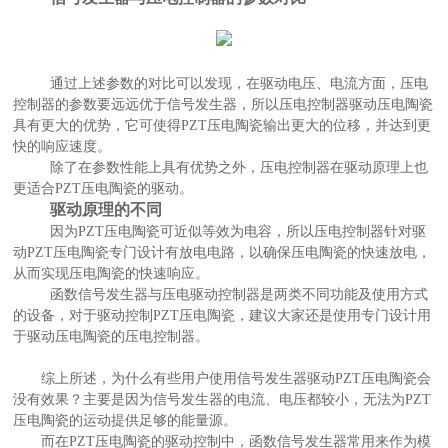
通过上述参数的对比可以发现，在驱动电压、电流方面，压电
控制器的参数要远远优于信号发生器，所以压电控制器驱动压电陶瓷
具有更大的优势，它可使得
PZT压电陶瓷输出更大的位移，并达到更
快的响应速度。
除了在参数性能上具有优势之外，压电控制器在驱动原理上也
更适合
PZT压电陶瓷的驱动。
驱动原理的不同
因为
PZT压电陶瓷可近似等效为电容，所以压电控制器针对驱
动PZT压电陶瓷专门设计有放电电路，以确保压电陶瓷的快速放电，
从而实现压电陶瓷的快速响应。
函数信号发生器与压电驱动控制器是两类不同功能及使用方式
的设备，对于驱动控制
PZT压电陶瓷，建议大家还是使用专门设计用
于驱动压电陶瓷的压电控制器。
综上所述，为什么有些用户使用信号发生器驱动
PZT压电陶瓷会
没有效果？主要是因为信号发生器的电流、电压都较小，无法为PZT
压电陶瓷的运动提供足够的能量源。
而在
PZT压电陶瓷的驱动控制中，函数信号发生器常用来作为模