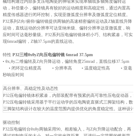
械结构通过内部多支压电陶瓷的伸缩来实现单轴或多轴角度偏转运
动，补偿量小，偏转镜具有较好的运动精度和高稳定性，通过内置高
精度传感器进行闭环控制，实现亚微弧度分辨率及微弧度定位精度。
P32系列Z向/俯仰/偏转镜提供两轴的高速精密偏转运动及Z轴直线升降
运动，直线运动的分辨率可达亚纳米级、偏转分辨率达亚微弧度，响
应时间可达毫秒量级。P32系列压电偏转镜体积小巧、结构紧凑，可实
现6mrad偏转，Z轴37.5μm的直线运动。
特性
P32三维θxθyZ向压电偏转镜 6mrad 37.5μm
• θx,θy二维偏转及Z向升降运动，偏转角度25mrad，直线位移37.5μm
• 闭环定位精度高 • 分辨率高 • 温度稳定性高 • 亚毫
秒响应时间
高分辨率、高稳定性及动态性
P32压电偏转镜体积紧凑，内部装配带有预紧的高可靠性压电促动器，
P32压电偏转镜采用基于平行运动学的压电陶瓷直驱式三脚架结构，数
三脚架结构设计在较大的温度范围内提供优化的角度稳定性。这种设计
驱动控制
P32压电偏转台θxθy两轴采用90。相差输入，与Z向升降运动配合，再
通过控制电压的大小，对一定的光路距离，可进行一定范围的锥形范