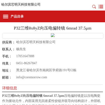
哈尔滨芯明天科技有限公司
产品目录
P32三维θxθyZ向压电偏转镜 6mrad 37.5μm
哈尔滨芯明天科技有限公司
供应商：
杨先生
联系人：
17051647888
手机：
0451-86267847
传真：
黑龙江省哈尔滨市南岗区学府路191号I2栋
地址：
info@coremorrow.com
邮箱：
详细信息
P32三维θxθyZ向压电偏转镜 6mrad 37.5μm
压电偏转镜是以压电陶瓷
作为驱动元件，内部采用无回差柔性铰链并联导向结构设计，外部机