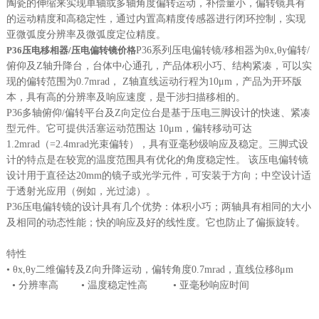
陶瓷的伸缩来实现单轴或多轴角度偏转运动，补偿量小，偏转镜具有
的运动精度和高稳定性，通过内置高精度传感器进行闭环控制，实现
亚微弧度分辨率及微弧度定位精度。
P36压电移相器/压电偏转镜价格
P36系列压电偏转镜/移相器为θx,θy偏转/
俯仰及Z轴升降台，台体中心通孔，产品体积小巧、结构紧凑，可以实
现的偏转范围为0.7mrad， Z轴直线运动行程为10μm，产品为开环版
本，具有高的分辨率及响应速度，是干涉扫描移相的。
P36多轴俯仰/偏转平台及Z向定位台是基于压电三脚设计的快速、紧凑
型元件。它可提供活塞运动范围达 10μm，偏转移动可达
1.2mrad（=2.4mrad光束偏转），具有亚毫秒级响应及稳定。三脚式设
计的特点是在较宽的温度范围具有优化的角度稳定性。 该压电偏转镜
设计用于直径达20mm的镜子或光学元件，可安装于方向；中空设计适
于透射光应用（例如，光过滤）。
P36压电偏转镜的设计具有几个优势：体积小巧；两轴具有相同的大小
及相同的动态性能；快的响应及好的线性度。它也防止了偏振旋转。
特性
• θx,θy二维偏转及Z向升降运动，偏转角度0.7mrad，直线位移8μm
• 分辨率高 • 温度稳定性高 • 亚毫秒响应时间