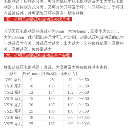
电促动器；按特点分类，可分为低压型压电促动器及大出力型压电促
动器；按控制方式分类，又可分为开环及闭环，与开环相比，闭环具
有反馈传感，并可消除开环的迟滞与蠕变特性。
五、芯明天封装压电促动器外观尺寸
芯明天压电促动器的直径小为9mm，大为45mm，高度小为19mm，
大为199mm，此范围以外尺寸可进行定制。封装式压电促动器的出力
与外径尺寸有关，外径尺寸越大，出力越大；它的位移范围与高度相
关，高度越高，位移量越大。
六、芯明天封装压电促动器基本参数
柱形封装压电促动器：直径、大高度及大标称位移基本参数。
型号
外径
[mm]
大
H标称[µm]
驱动
[V]
VS9 系列
9
28
19
0~150
VS10 系列
10
100
95
0~150
VS12 系列
12
154
152
0~150
VS15 系列
15
190
190
0~150
VS20 系列
20
197
190
0~150
VS25 系列
25
199
190
0~150
VS18 系列
18
185
200
0~1000
VS25 系列
25
187
200
0~1000