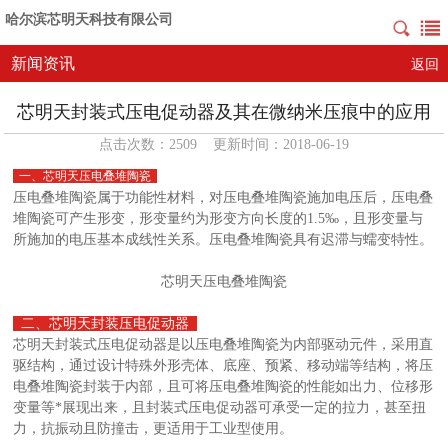
哈尔滨芯明天科技有限公司
新闻资讯
返回
芯明天封装式压电促动器及其在微纳米压痕中的应用
点击次数：2509 更新时间：2018-06-19
一、芯明天压电叠堆陶瓷
压电叠堆陶瓷属于功能性材料，对压电叠堆陶瓷施加电压后，压电叠
堆陶瓷可产生形变，形变量约为形变方向长度的1.5‰，且形变量与
所施加的电压基本成线性关系。压电叠堆陶瓷具有迟滞与蠕变特性。
芯明天压电叠堆陶瓷
二、芯明天封装压电促动器
芯明天封装式压电促动器是以压电叠堆陶瓷为内部驱动元件，采用直
驱结构，通过设计特殊外形壳体、底座、预紧、移动端等结构，将压
电叠堆陶瓷封装于内部，且可将压电叠堆陶瓷的性能如出力、位移形
变量等*展现出来，且封装式压电促动器可承受一定的拉力，甚至扭
力，抗振动且防撞击，更适用于工业型使用。