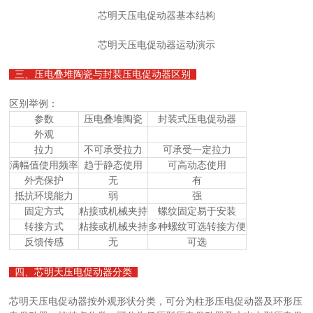
芯明天压电促动器基本结构
芯明天压电促动器运动演示
三、压电叠堆陶瓷与封装压电促动器区别
区别举例：
参数
压电叠堆陶瓷
封装式压电促动器
外观
拉力
不可承受拉力
可承受一定拉力
满幅值使用频率
趋于静态使用
可高动态使用
外壳保护
无
有
抵抗环境能力
弱
强
固定方式
粘接或机械夹持
螺纹固定易于安装
转接方式
粘接或机械夹持
多种螺纹可选转接方便
反馈传感
无
可选
四、芯明天压电促动器分类
芯明天压电促动器按外观形状分类，可分为柱形压电促动器及环形压