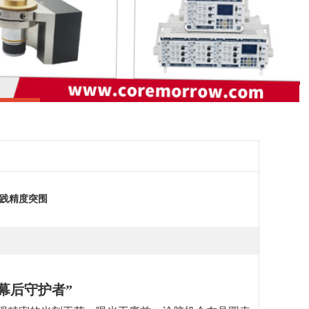
践精度突围
幕后守护者”