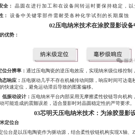
安全：
晶圆在进行加工和在设备间转运时要保持稳定，以
性：
设备中关键零部件需耐受各种化学试剂的长期腐蚀
02
压电纳米技术在涂胶显影设备
的优势：
级定位分辨率：
通过压电陶瓷的逆压电效应，实现纳米级位移控制
级动态响应：
压电驱动几乎不存在机械传动间隙，响应时间可达毫
的快速定位，避免运动滞后导致的图案偏移。
擦、低振动设计：
压电纳米平台内部采用无摩擦柔性铰链导向机构
动可能造成的震颤误差，适合显影时对晶圆稳定性的严苛要求。
03
芯明天压电纳米技术：为涂胶显影设
米定位台
定位台是以压电陶瓷作为驱动源，结合柔性铰链机构实现X轴、Z