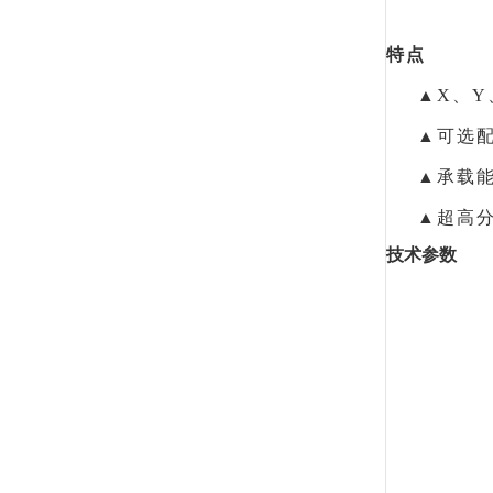
特点
▲X、Y
▲可选
▲承载能
▲超高
技术参数