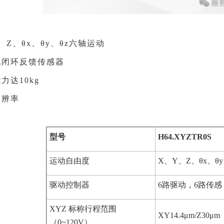
、Z、θx、θy、θz六轴运动
配闭环反馈传感器
力达10kg
分辨率
型号
H64.XYZTR0S
运动自由度
X、Y、Z、θx、θy
驱动控制器
6路驱动，6路传感
XYZ 标称行程范围
XY14.4μm/Z30μm
（
0~120V）