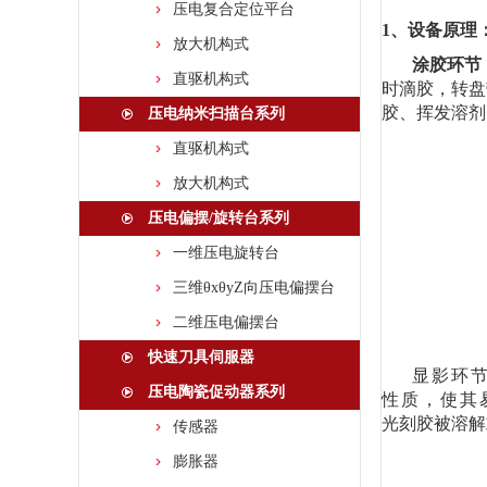
压电复合定位平台
1、
设备原理
放大机构式
涂胶环节
直驱机构式
时滴胶，转盘
胶、挥发溶剂
压电纳米扫描台系列
直驱机构式
放大机构式
压电偏摆/旋转台系列
一维压电旋转台
三维θxθyZ向压电偏摆台
二维压电偏摆台
快速刀具伺服器
显影环
压电陶瓷促动器系列
性质，使其
光刻胶被溶解
传感器
膨胀器