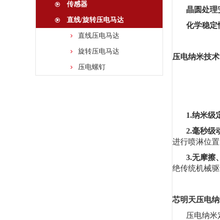
传感器
晶圆处理
直线/旋转压电马达
化学稳定
直线压电马达
旋转压电马达
压电纳米技术
压电螺钉
1.纳米
2.毫秒
进行喷淋位置
3.无摩
绝传统机械驱
芯明
天压电纳
压电纳米