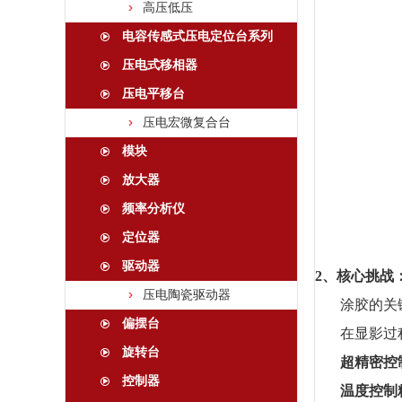
高压低压
电容传感式压电定位台系列
压电式移相器
压电平移台
压电宏微复合台
模块
放大器
频率分析仪
定位器
驱动器
2、
核心挑战
压电陶瓷驱动器
涂胶的关
偏摆台
在显影过
旋转台
超精密控
控制器
温度控制