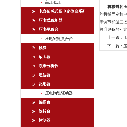
高压低压
机械封装
电容传感式压电定位台系列
的机械固定和
压电式移相器
率调节和温度
压电平移台
提升设备的性
上一篇：
压电宏微复合台
下一篇：
模块
放大器
频率分析仪
定位器
驱动器
压电陶瓷驱动器
偏摆台
旋转台
控制器