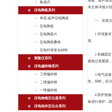
测量、超声波
集成式
本文将详细介
压电陶瓷系列
单层/超声压电陶瓷
一、安装注
压电陶瓷
压电陶瓷片
1.环境要求
害。
压电陶瓷叠堆
压电纤维复合材料
2.机械固定
测微仪系列
避免过度紧固
压电偏转镜系列
三维偏转镜
3.电气连接
性。同时，应
二维偏转镜
一维偏转镜
4.防护措施
压电物镜定位器系列
备进行保护，
压电纳米定位台系列