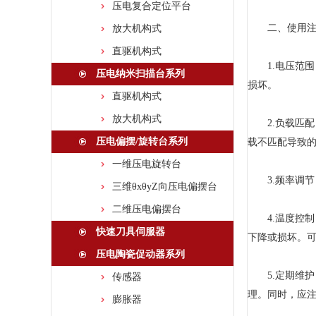
压电复合定位平台
二、使用注
放大机构式
直驱机构式
1.电压范围
压电纳米扫描台系列
损坏。
直驱机构式
放大机构式
2.负载匹配
压电偏摆/旋转台系列
载不匹配导致
一维压电旋转台
3.频率调节
三维θxθyZ向压电偏摆台
二维压电偏摆台
4.温度控制
快速刀具伺服器
下降或损坏。
压电陶瓷促动器系列
5.定期维护
传感器
理。同时，应
膨胀器