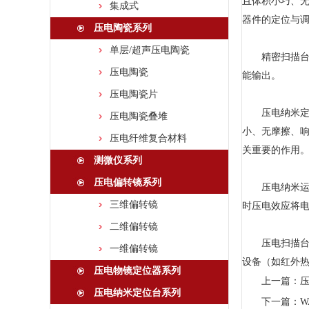
且体积小巧、
集成式
器件的定位与
压电陶瓷系列
单层/超声压电陶瓷
精密扫描台由
压电陶瓷
能输出。
压电陶瓷片
压电纳米定位台
压电陶瓷叠堆
小、无摩擦、
压电纤维复合材料
关重要的作用
测微仪系列
压电偏转镜系列
压电纳米运动
三维偏转镜
时压电效应将
二维偏转镜
压电扫描台是
一维偏转镜
设备（如红外
压电物镜定位器系列
上一篇：
压电纳米定位台系列
下一篇：
W