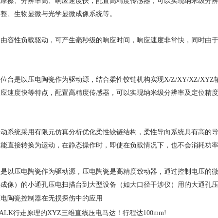
无摩擦、分辨率高、响应速度快，配置高精度传感器，可以实现纳米级分
调整、生物显微与光学显微成像系统等。
容性负载驱动，可产生毫秒级的响应时间，响应速度非常快，同时由于
是以压电陶瓷作为驱动源，结合柔性铰链机构实现X/Z/XY/XZ/XYZ
响应速度快等特点，配置高精度传感器，可以实现纳米级分辨率及定位精
。
系统采用有限元仿真分析优化柔性铰链结构，柔性导向系统具有高的导
电能直接转换为运动，在静态操作时，即使在负载情况下，也不会消耗功
以压电陶瓷作为驱动源，压电陶瓷是高精度致动器，通过控制电压的微
热成像）的小通孔压电扫描台到大型设备（如大口径干涉仪）用的大通孔
压电陶瓷控制器在无损探伤中的应用
ALK行走原理的XYZ三维直线压电马达！行程达100mm!