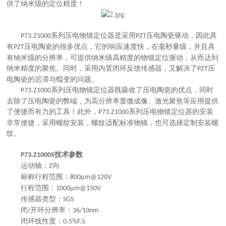
供了纳米级的定位精度！
系列压电物镜定位器是采用
压电陶瓷驱动，因此具
P73.Z1000
PZT
有
压电陶瓷的很多优点，它的响应速度快，在毫秒量级，并且具
PZT
有纳米级的分辨率，可提供纳米级高精度的物镜定位驱动，从而达到
纳米精度的聚焦。同时，采用内置闭环反馈传感器，又解决了
压
PZT
电陶瓷的迟滞与蠕变的问题。
系列压电物镜定位器既吸收了压电陶瓷的优点，同时
P73.Z1000
去除了压电陶瓷的弊端，为高分辨率显微成像、激光聚焦等应用提供
了便捷而有力的工具！此外，
系列压电物镜定位器的安装
P73.Z1000
非常便捷，采用螺纹安装，螺纹适配标准物镜，也可选择定制安装螺
纹。
技术参数
P73.Z1000S
运动
轴：
向
Z
标称行程范围
：
800μm
@120V
行程范围
：
1000μm
@150V
传感器类型
：
SGS
闭
开环分辨率
：
/
36/10nm
闭环线性度
：
0.5%F.S.