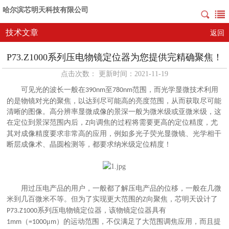
哈尔滨芯明天科技有限公司
技术文章
返回
P73.Z1000系列压电物镜定位器为您提供完精确聚焦！
点击次数： 更新时间：2021-11-19
可见光的波长一般在
至
范围，而光学显微技术利用
390nm
780nm
的是物镜对光的聚焦，以达到尽可能高的亮度范围，从而获取尽可能
清晰的图像。高分辨率显微成像的景深一般为微米级或亚微米级，这
在定位到景深范围内后，
向调焦的过程将需要更高的定位精度，尤
Z
其对成像精度要求非常高的应用，例如多光子荧光显微镜、光学相干
断层成像术、晶圆检测等，都要求纳米级定位精度！
用过压电产品的用户，一般都了解压电产品的位移，一般在几微
米到几百微米不等。但为了实现更大范围的
向聚焦，芯明天设计了
Z
系列压电物镜定位器，该物镜定位器具有
P73.Z1000
（
μ
）的运动范围，不仅满足了大范围调焦应用，而且提
1mm
=1000
m