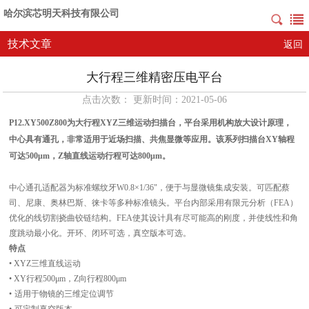
哈尔滨芯明天科技有限公司
技术文章
返回
大行程三维精密压电平台
点击次数： 更新时间：2021-05-06
P12.XY500Z800为
大行程
XYZ三维运动
扫描台，
平台采用
机构放大设计原理，
中心具有通孔，
非常适用于近场扫描、共焦显微等应用。
该系列扫描台
XY轴
程
可达
500
μm，
Z轴直线运动行程可达800μm。
中心通孔适配器为标准螺纹牙
W0.8×1/36"
，
便于与显微镜集成安装。可匹配蔡
司、尼康、奥林巴斯、徕卡等多种标准镜头
。平台
内部采用有限元分析（
FEA）
优化的线切割挠曲铰链结构。FEA使其设计具有尽可能高的刚度，并使线性和角
度跳动最小化。开环、闭环可选
，真空版本可选。
特点
•
XYZ三维直线运动
• XY行程500μm，Z向行程800μm
•
适用于物镜的三维定位调节