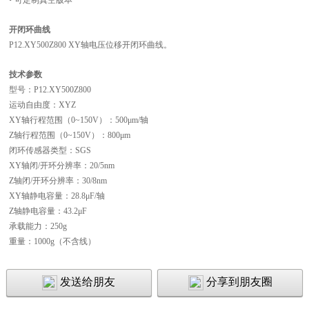
•
可定制真空版本
开闭环曲线
P12.XY500Z800 XY轴电压位移开闭环曲线。
技术参数
型号
：
P12.XY500Z800
运动自由度
：
XYZ
XY
轴
行程范围（
0~150V）
：
500μm/轴
Z
轴
行程范围（
0~150V）
：
800μm
闭环
传感器类型
：
SGS
XY轴
闭
/开环
分辨率
：
20
/
5nm
Z轴
闭
/开环
分辨率
：
30
/
8nm
XY
轴
静电容量
：
28.8μF/轴
Z
轴
静电容量
：
43.2μF
承载能力
：
250g
重量
：
1000g（不含线）
发送给朋友
分享到朋友圈