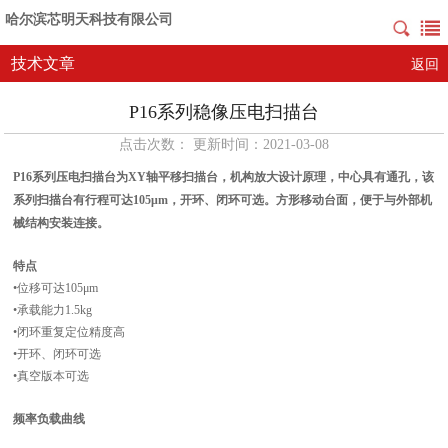
哈尔滨芯明天科技有限公司
技术文章
返回
P16系列稳像压电扫描台
点击次数： 更新时间：2021-03-08
P16系列压电扫描台为XY轴平移扫描台，机构放大设计原理，中心
具有通孔
，该
系列扫描台有行程可
达
105μm
，开环、闭环可选。方形移动台面，便于与外部机
械结构安装连接。
特点
•位移可达10
5
μm
•承载能力1.5kg
•闭环重复定位精度高
•开环、闭环可选
•真空版本可选
频率负载曲线