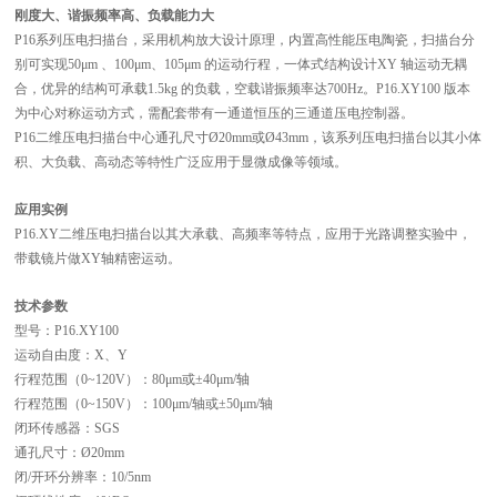
刚度大、谐振频率高、负载能力大
P16系列压电扫描台，采用机构放大设计原理，内置高性能压电陶瓷，扫描台分
别可实现50μm
、
100μm
、
105μm
的运动行程，一体式结构设计
XY 轴运动无耦
合，优异的结构可承载1.5kg 的负载，空载谐振频率
达
700Hz。P16.XY100 版本
为中心对称运动方式，需配套带有一通道恒压的三通道压电控制器。
P16二维压电扫描台中心通孔尺寸Ø
2
0mm或Ø
4
3mm，该系列压电扫描台以其小体
积、大负载、高动态等特性广泛应用于显微成像等领域。
应用实例
P16.XY二维压电扫描台以其大承载、高频率等特点，应用于光路调整实验中，
带载
镜片
做
XY轴精密运动。
技术参数
型号
：
P16.XY100
运动自由度
：
X、Y
行程范围（
0~120V
）：
80μm或
±40μm/轴
行程范围（
0~150V
）：
100μm/轴或±50μm/轴
闭环
传感器
：
SGS
通孔尺寸
：
Ø20mm
闭
/开环分辨率
：
10/5nm